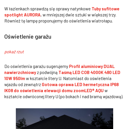
W łazienkach sprawdzą się oprawy natynkowe
Tuby sufitowe
spotlight AURORA
, w mniejszej dwie sztuki w większej trzy.
Również tę lampę proponujemy do oświetlenia wiatrołapu.
Oświetlenie garażu
pokaż rzut
Do oświetlenia garażu sugerujemy
Profil aluminiowy DUAL
nawierzchniowy
z podwójną
Taśmą LED COB 4000K 480 LED
10W 950lm
w kształcie litery U. Natomiast do oświetlenia
wjazdu od zewnątrz
Gotowa oprawa LED hermetyczna IP68
IK08 do oświetlenia elewacji domu zoomLED® AQU
w
kształcie odwróconej litery U (po bokach i nad bramą wjazdową).