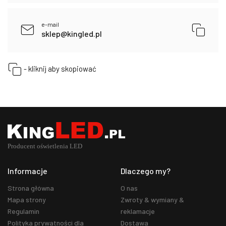
e-mail
sklep@kingled.pl
- kliknij aby skopiować
Informacje
Dlaczego my?
Strona główna
O nas
Mapa strony
Zwroty & wymiany &
Regulamin
reklamacje
Polityka prywatności dla
Dostawa