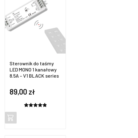
Sterownik do taśmy
LED MONO 1 kanałowy
8.5A – V1 BLACK series
89,00
zł
Oceniony
2
5.00
na 5
na
podstawie