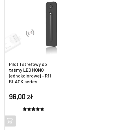
ocen
klientów
Pilot 1 strefowy do
taśmy LED MONO
jednokolorowej – R11
BLACK series
96,00
zł
Oceniony
1
5.00
na 5
na