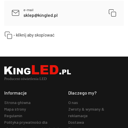
e-mail
sklep@kingled.pl
- kliknij aby skopiować
Informacje
Dlaczego my?
Strona główna
O nas
Mapa strony
Zwroty & wymiany &
Regulamin
reklamacje
Polityka prywatności dla
Dostawa