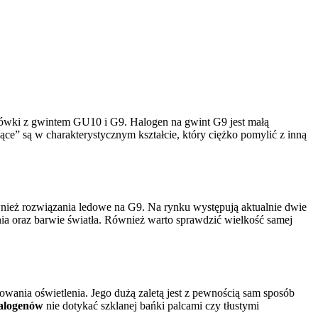
żarówki z gwintem GU10 i G9. Halogen na gwint G9 jest małą
ące” są w charakterystycznym kształcie, który ciężko pomylić z inną
wnież rozwiązania ledowe na G9. Na rynku występują aktualnie dwie
nia oraz barwie światła. Również warto sprawdzić wielkość samej
wania oświetlenia. Jego dużą zaletą jest z pewnością sam sposób
alogenów
nie dotykać szklanej bańki palcami czy tłustymi