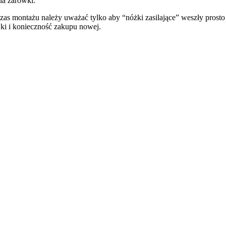
ia żarówki.
zas montażu należy uważać tylko aby “nóżki zasilające” weszły pros
ki i konieczność zakupu nowej.