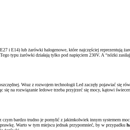
(E27 i E14) lub żarówki halogenowe, które najczęściej reprezentują 
ego typu żarówki działają tylko pod napięciem 230V. A “nóżki zasilaj
oszczędnej. Wraz z rozwojem technologii Led zaczęły pojawiać się ró
ąc się na rozwiązanie ledowe trzeba przyjrzeć się mocy, kątowi świece
 z czym bardzo trudno je pomylić z jakimkolwiek innym systemem moco
oprawkę. Warto w tym miejscu jednak przypomnieć, by w przypadku
h