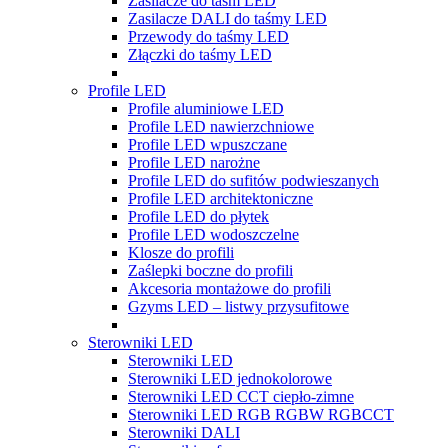
Zasilacze do taśm LED
Zasilacze DALI do taśmy LED
Przewody do taśmy LED
Złączki do taśmy LED
Profile LED
Profile aluminiowe LED
Profile LED nawierzchniowe
Profile LED wpuszczane
Profile LED narożne
Profile LED do sufitów podwieszanych
Profile LED architektoniczne
Profile LED do płytek
Profile LED wodoszczelne
Klosze do profili
Zaślepki boczne do profili
Akcesoria montażowe do profili
Gzyms LED – listwy przysufitowe
Sterowniki LED
Sterowniki LED
Sterowniki LED jednokolorowe
Sterowniki LED CCT ciepło-zimne
Sterowniki LED RGB RGBW RGBCCT
Sterowniki DALI