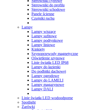
Sterowniki cyfrowe
Sterowniki do profilu
Sterowniki schodowe
Panele ścienne
Czujniki ruchu
Lampy
Lampy wiszące
Lampy sufitowe
Lampy podtynkowe
Lampy liniowe
Kinkiety
Szynoprzewody magnetyczne
Oświetlenie szynowe
Linie światła LED IP68
Lampy do łazienki
Do podbitki dachowej
Lampy ogrodowe
Lampy do LAMELI
Lampy magazynowe
Lampy DALI
Linie światła LED wodoodporne
Spotlight
Żarówki