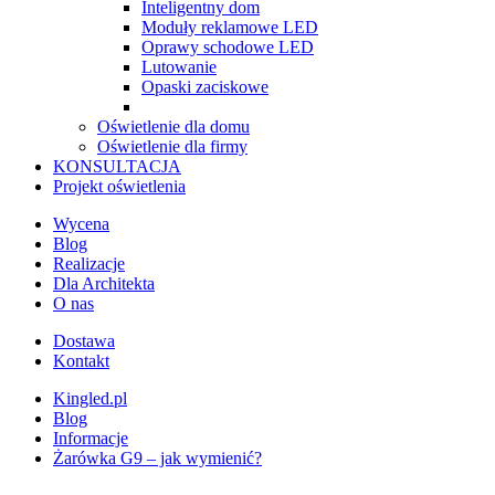
Inteligentny dom
Moduły reklamowe LED
Oprawy schodowe LED
Lutowanie
Opaski zaciskowe
Oświetlenie dla domu
Oświetlenie dla firmy
KONSULTACJA
Projekt oświetlenia
Wycena
Blog
Realizacje
Dla Architekta
O nas
Dostawa
Kontakt
Kingled.pl
Blog
Informacje
Żarówka G9 – jak wymienić?