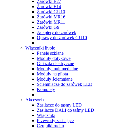
Żarówki E27
Żarówki E14
Żarówki GU10
Żarówki MR16
Żarówki MR11
Żarówki G9
Adaptery do żarówek
Oprawy do żarówek GU10
Włączniki livolo
Panele szklane
Moduły dotykowe
Gniazda elektryczne
Moduły multimedialne
Moduły na pilota
Moduły ściemniane
Ściemniacze do żarówek LED
Komplety
Akcesoria
Zasilacze do taśmy LED
Zasilacze DALI do taśmy LED
Włączniki
Przewody zasilające
Czujniki ruchu