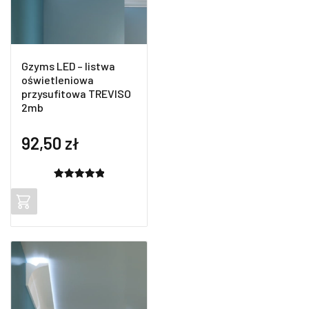
Gzyms LED – listwa
oświetleniowa
przysufitowa TREVISO
2mb
92,50
zł
Oceniony
2
5.00
na 5
na
podstawie
ocen
klientów