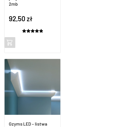
2mb
92,50
zł
Oceniony
2
5.00
na 5
na
podstawie
ocen
klientów
Gzyms LED – listwa