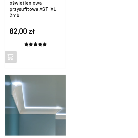
oświetleniowa
przysufitowa ASTI XL
2mb
82,00
zł
Oceniony
2
5.00
na 5
na
podstawie
ocen
klientów