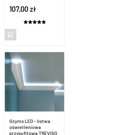
107,00
zł
Oceniony
2
5.00
na 5
na
podstawie
ocen
klientów
Gzyms LED – listwa
oświetleniowa
przysufitowa TREVISO