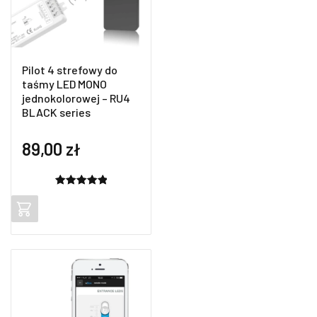
Pilot 4 strefowy do
taśmy LED MONO
jednokolorowej – RU4
BLACK series
89,00
zł
Oceniony
2
5.00
na 5
na
podstawie
ocen
klientów