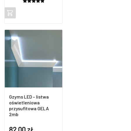
Oceniony
2
5.00
na 5
na
podstawie
ocen
klientów
Gzyms LED – listwa
oświetleniowa
przysufitowa GELA
2mb
82,00
zł