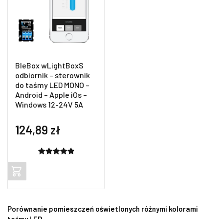
BleBox wLightBoxS
odbiornik – sterownik
do taśmy LED MONO –
Android – Apple iOs –
Windows 12-24V 5A
124,89
zł
Oceniony
2
5.00
na 5
na
podstawie
ocen
Porównanie pomieszczeń oświetlonych różnymi kolorami
klientów