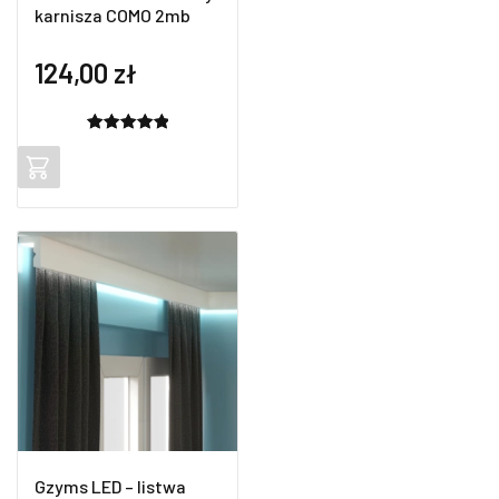
karnisza COMO 2mb
124,00
zł
Oceniony
2
5.00
na 5
na
podstawie
ocen
klientów
Gzyms LED – listwa