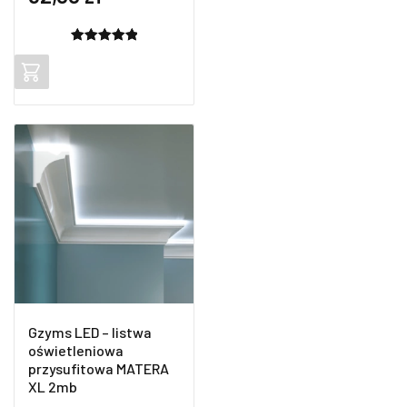
Oceniony
2
5.00
na 5
na
podstawie
ocen
klientów
Gzyms LED – listwa
oświetleniowa
przysufitowa MATERA
XL 2mb