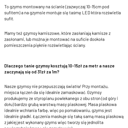
To gzyms montowany na ścianie (zazwyczaj 10-15cm pod
sufitem) a na gzymsie montuje się taśmę LED która rozświetla
sufit.
Mamy też gzymsy karniszowe, które zasłaniają karnisze z
zasłonami, lub można je montować na suficie dookoła
pomieszczenia pięknie rozświetlając ściany.
Dlaczego tanie gzymsy kosztują 10-15zł za metr a nasze
zaczynają się od 31zł za 1m?
Nasze gzymsy nie przepuszczają światła! Przy montażu,
miejsca łączeń da się idealnie zamaskować. Gzymsy
produkujemy ze styropianu powlekanego z obu stron (od góry i
dołu) bardzo grubą warstwą masy piaskowej. Masa piaskowa
idealnie wchłania farbę, więc po pomalowaniu, gzyms jest
idealnie gładki. Łączenia maskuje się taką samą masą piaskową
z jakiej jest wykonany gzyms więc tworzy się jednolita