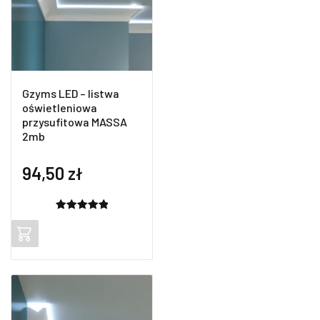
Gzyms LED – listwa
oświetleniowa
przysufitowa MASSA
2mb
94,50
zł
Oceniony
2
5.00
na 5
na
podstawie
ocen
klientów