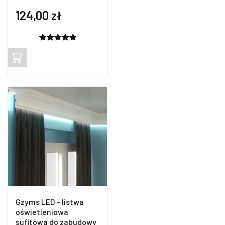
124,00
zł
Oceniony
2
5.00
na 5
na
podstawie
ocen
klientów
Gzyms LED – listwa
oświetleniowa
sufitowa do zabudowy