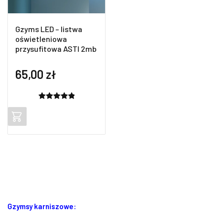
Gzyms LED – listwa
oświetleniowa
przysufitowa ASTI 2mb
65,00
zł
Oceniony
2
5.00
na 5
na
podstawie
ocen
klientów
Gzymsy karniszowe: