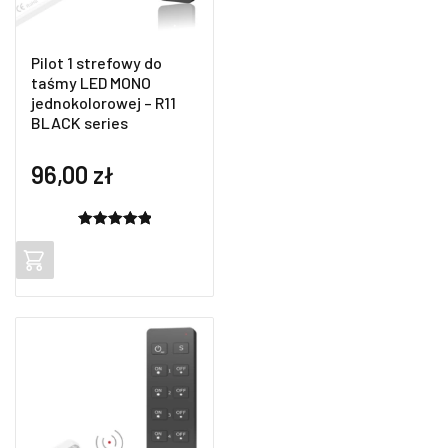
Pilot 1 strefowy do
taśmy LED MONO
jednokolorowej – R11
BLACK series
96,00
zł
Oceniony
1
5.00
na 5
na
podstawie
oceny
klienta