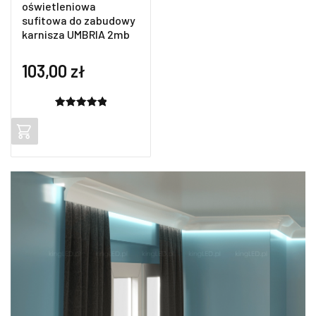
oświetleniowa
sufitowa do zabudowy
karnisza UMBRIA 2mb
103,00
zł
Oceniony
2
5.00
na 5
na
podstawie
ocen
klientów