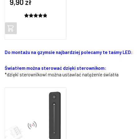
9,90
zł
Oceniony
2
5.00
na 5
na
podstawie
ocen
Do montażu na gzymsie najbardziej polecamy te taśmy LED:
klientów
Światłem można sterować dzięki sterownikom:
*dzięki sterownikowi można ustawiać natężenie światła