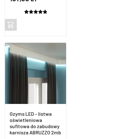
Oceniony
2
5.00
na 5
na
podstawie
ocen
klientów
Gzyms LED – listwa
oświetleniowa
sufitowa do zabudowy
karnisza ABRUZZO 2mb