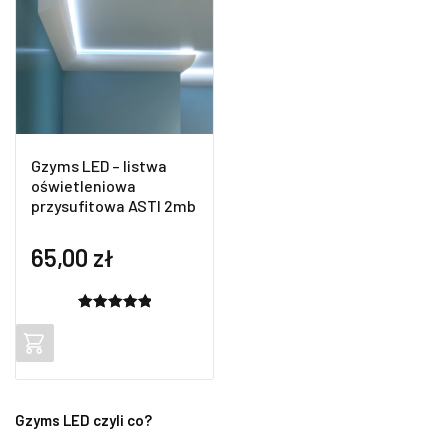
Gzyms LED – listwa
oświetleniowa
przysufitowa ASTI 2mb
65,00
zł
Oceniony
2
5.00
na 5
na
podstawie
ocen
Gzyms LED czyli co?
klientów