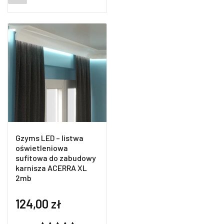
na
podstawie
ocen
klientów
Gzyms LED – listwa
oświetleniowa
sufitowa do zabudowy
karnisza ACERRA XL
2mb
124,00
zł