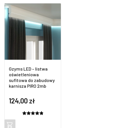
Gzyms LED – listwa
oświetleniowa
sufitowa do zabudowy
karnisza PIRO 2mb
124,00
zł
Oceniony
2
5.00
na 5