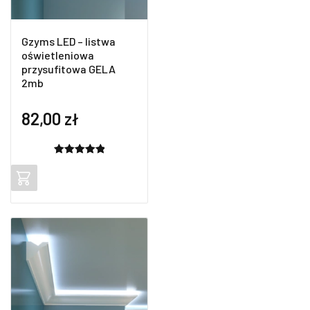
Gzyms LED – listwa
oświetleniowa
przysufitowa GELA
2mb
82,00
zł
Oceniony
2
5.00
na 5
na
podstawie
ocen
klientów