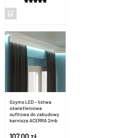
Oceniony
3
5.00
na 5
na
podstawie
ocen
klientów
Gzyms LED – listwa
oświetleniowa
sufitowa do zabudowy
karnisza ACERRA 2mb
107,00
zł