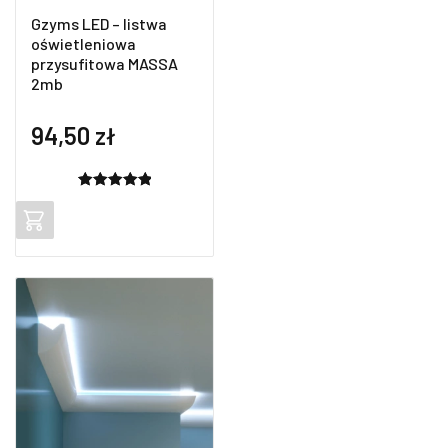
Gzyms LED – listwa
oświetleniowa
przysufitowa MASSA
2mb
94,50
zł
Oceniony
2
5.00
na 5
na
podstawie
ocen
klientów