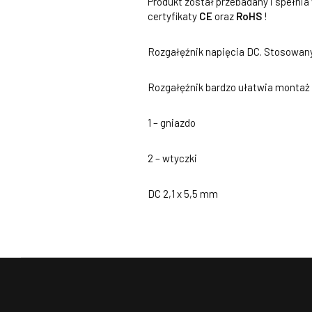
Produkt został przebadany i spełni
certyfikaty
CE
oraz
RoHS
!
Rozgałęźnik napięcia DC. Stosowany 
Rozgałęźnik bardzo ułatwia montaż o
1 – gniazdo
2 – wtyczki
DC 2,1 x 5,5 mm