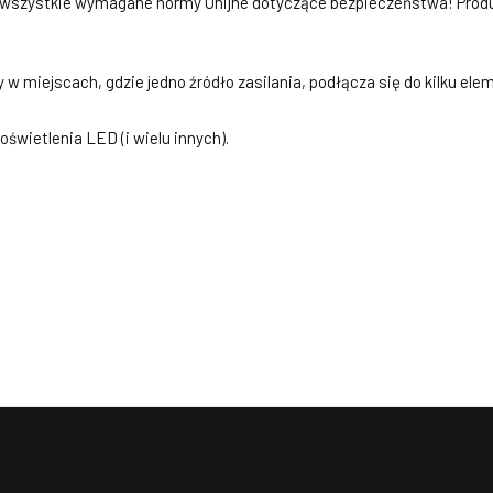
a wszystkie wymagane normy Unijne dotyczące bezpieczeństwa! Prod
w miejscach, gdzie jedno źródło zasilania, podłącza się do kilku ele
świetlenia LED (i wielu innych).