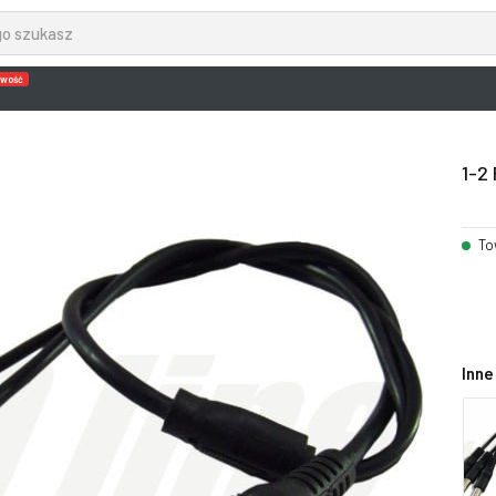
wość
1-2
To
Inne