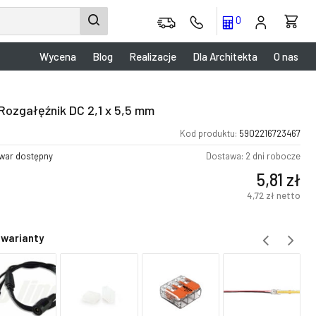
0
Wycena
Blog
Realizacje
Dla Architekta
O nas
 Rozgałęźnik DC 2,1 x 5,5 mm
Kod produktu:
5902216723467
war dostępny
Dostawa: 2 dni robocze
5,81
zł
4,72
zł
netto
 warianty