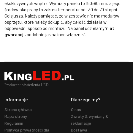
ekskluzywnych wnętrz. Wymiary panelu to 150×80 mm, a jego
środowisko pracy to zakres temperatur od -30 do 70 stopni
Celsjusza. Należy pamiętać, że w zestawie nie ma modułów
osprzętu, które należy dokupić, aby całość działała w
odpowiedni sposób po montażu. Na panel udzielamy
7 lat
gwarancji
, podobnie jak na inne włączniki.
Informacje
Dlaczego my?
Strona główna
O nas
Mapa strony
Zwroty & wymiany &
Regulamin
reklamacje
Polityka prywatności dla
Dostawa