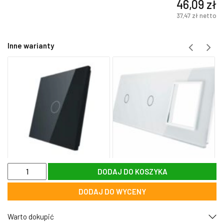
46,09
zł
37,47
zł
netto
Inne warianty
ilość
DODAJ DO KOSZYKA
7011-
68
DODAJ DO WYCENY
Pojedynczy
+
pojedynczy
Warto dokupić
zielony