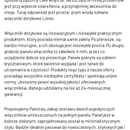
sposób urządzimy całe wnętrze. Na szczęście mniej problemów
jest przy wyborze oświetlenia, a przynajmniej akcesoriów do
niego. Tutaj odpowiedź jest prosta: prym wiodą szklane
właczniki dotykowe Livolo.
Włączniki dotykowe są innowacyjnym i niezwykle praktycznym
produktem, który posiada niemal same zalety. Po pierwsze, są
bardzo intuicyjne, a ich obsługa jest niezwykle prosta. Po drugie,
grubość panelu włącznika to zaledwie 4 mm, przez co
urządzenie dobrze się prezentuje. Panele pokryte są szkłem
kryształowym, które świetnie wygląda i jest łatwe do
utrzymania w czystości. Produkty tego typu z naszej oferty
posiadają wszystkie niezbędne certyfikaty i spełniają unijne
normy. Jesteśmy pewni wysokiej jakości oferowanych
włączników, dlatego udzielamy na nie aż 24-miesięcznej
gwarancji.
Proponujemy Państwu zakup zestawu dwóch pojedynczych
włączników umieszczonych na jednym panelu. Panel jest w
kolorze zielonym, zaprojektowany został w minimalistycznym
stylu. Będzie idealnie pasował do nowoczesnych, stylowych jak i