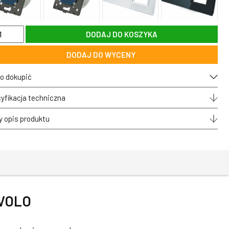
DODAJ DO KOSZYKA
-
DODAJ DO WYCENY
dynczy
ójny
o dokupić
ny
l
yfikacja techniczna
any
OLO
y opis produktu
IVOLO