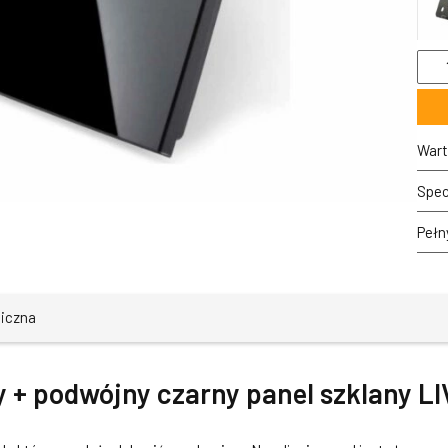
ilość
7012
62
Poje
+
podw
Wart
czar
pane
Spec
szkl
LIV
Pełn
niczna
 + podwójny czarny panel szklany L