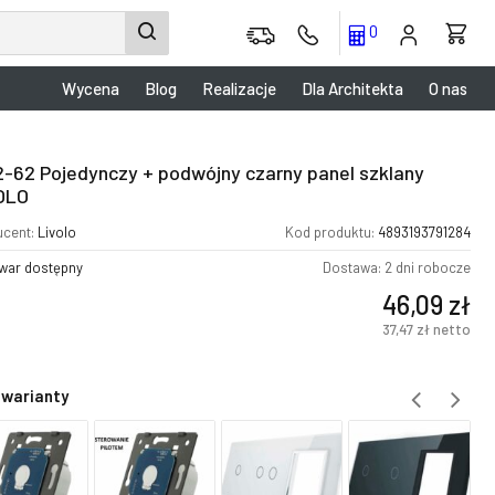
0
Wycena
Blog
Realizacje
Dla Architekta
O nas
2-62 Pojedynczy + podwójny czarny panel szklany
OLO
ucent:
Livolo
Kod produktu:
4893193791284
war dostępny
Dostawa: 2 dni robocze
46,09
zł
37,47
zł
netto
 warianty