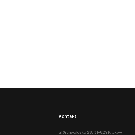
Kontakt
ul.Grunwaldzka 28, 31-524 Kraków