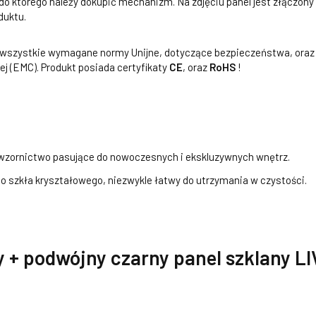
 do którego należy dokupić mechanizm. Na zdjęciu panel jest złączon
duktu.
a wszystkie wymagane normy Unijne, dotyczące bezpieczeństwa, oraz
j (EMC). Produkt posiada certyfikaty
CE
, oraz
RoHS
!
zornictwo pasujące do nowoczesnych i ekskluzywnych wnętrz.
 szkła kryształowego, niezwykle łatwy do utrzymania w czystości.
 + podwójny czarny panel szklany L