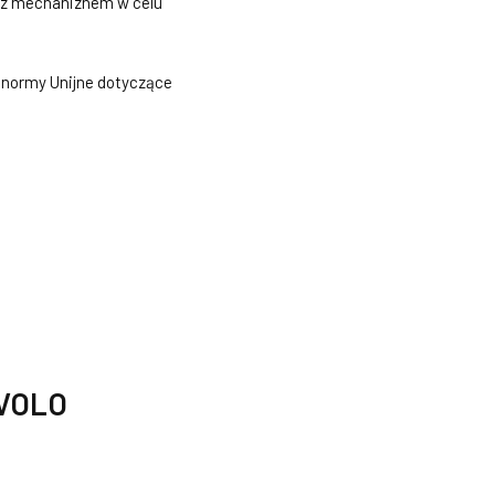
y z mechaniznem w celu
 normy Unijne dotyczące
IVOLO