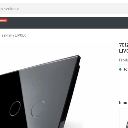
wość
l szklany LIVOLO
701
LIV
Prod
To
Inne