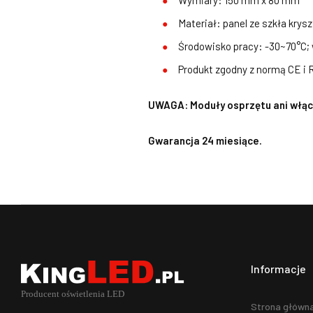
Wymiary: 150 mm x 80 mm
Materiał: panel ze szkła kry
Środowisko pracy: -30~70°C;
Produkt zgodny z normą CE i
UWAGA: Moduły osprzętu ani włącz
Gwarancja 24 miesiące.
Informacje
Strona główn