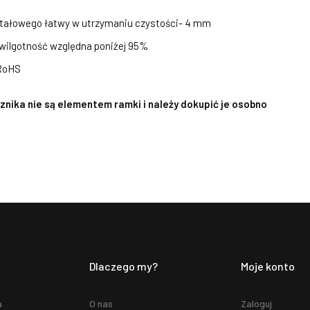
ształowego łatwy w utrzymaniu czystości- 4 mm
 wilgotność względna poniżej 95%
 RoHS
nika nie są elementem ramki i należy dokupić je osobno
Dlaczego my?
Moje konto
a
O nas
Zaloguj