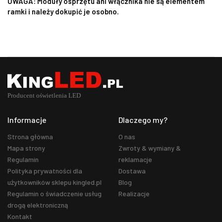
UWAGA: Moduły osprzętu ani włącznika nie są elementem
ramki i należy dokupić je osobno.
Informacje
Dlaczego my?
Strona główna
O nas
Mapa strony
Zwroty & wymiany &
Regulamin
reklamacje
Polityka prywatności dla
Dostawa
użytkowników sklepu kingled.pl
Blog
Regulamin o świadczenie usług
Realizacje
drogą elektroniczną
Kontakt