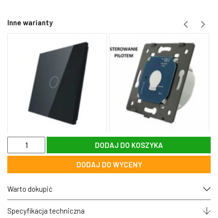
Inne warianty
ilość
DODAJ DO KOSZYKA
701212-
61
DODAJ DO WYCENY
Biały
panel
szklany
Warto dokupić
1+2+1+2
Specyfikacja techniczna