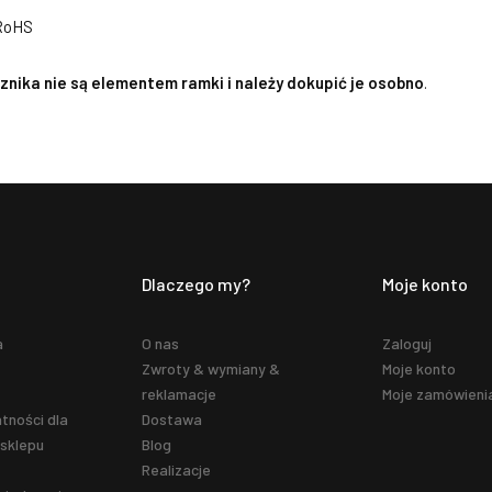
 RoHS
nika nie są elementem ramki i należy dokupić je osobno
.
Dlaczego my?
Moje konto
a
O nas
Zaloguj
Zwroty & wymiany &
Moje konto
reklamacje
Moje zamówieni
tności dla
Dostawa
sklepu
Blog
Realizacje