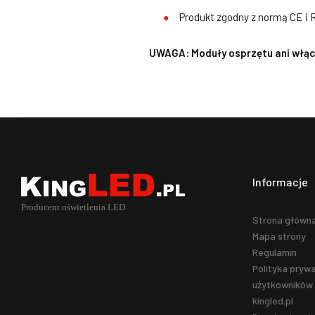
Produkt zgodny z normą CE i
UWAGA: Moduły osprzętu ani włącz
Informacje
Strona główn
Mapa strony
Regulamin
Polityka prywa
użytkowników 
kingled.pl