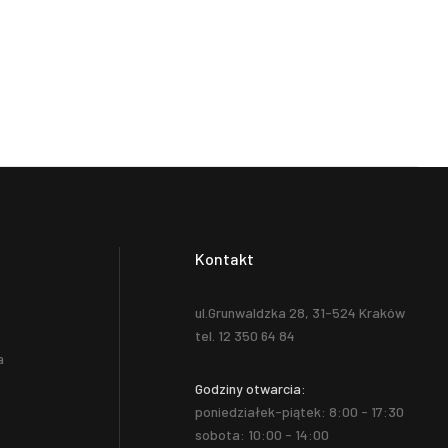
Kontakt
ul.Grunwaldzka 28, 31-524 Kraków
tel. 12 350 64 84
a
Godziny otwarcia:
poniedziałek-piątek: 8:00 - 17:30
sobota: 10:00 - 14:00