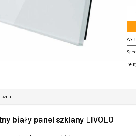
ilość
7021
61
Pięc
biały
pane
Wart
szkl
LIV
Spec
Pełn
niczna
tny biały panel szklany LIVOLO