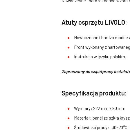
Nowoczesne i bardzo modne wzornic
Atuty osprzętu LIVOLO:
Nowoczesne i bardzo modne w
Front wykonany z hartowanego
Instrukcja w języku polskim.
Zapraszamy do współpracy instalat
Specyfikacja produktu:
Wymiary: 222 mm x 80 mm
Materiał: panel ze szkła kry
Środowisko pracy: -30~70°C;