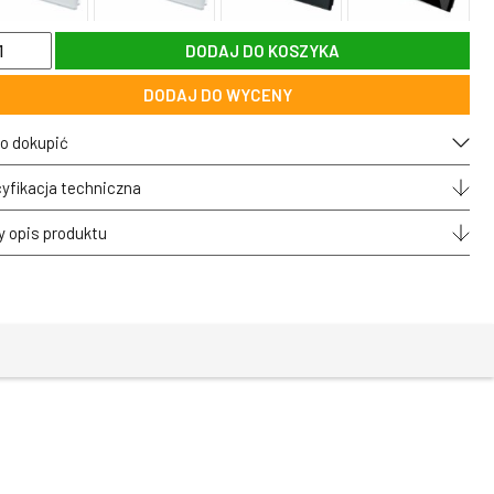
DODAJ DO KOSZYKA
2-
DODAJ DO WYCENY
iokrotny
l
o dokupić
any
OLO
yfikacja techniczna
y opis produktu