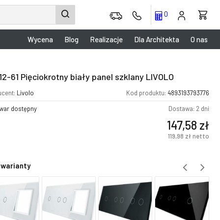
0
Wycena
Blog
Realizacje
Dla Architekta
O nas
12-61 Pięciokrotny biały panel szklany LIVOLO
ucent:
Livolo
Kod produktu:
4893193793776
war dostępny
Dostawa: 2 dni
147,58
zł
119,98
zł
netto
 warianty