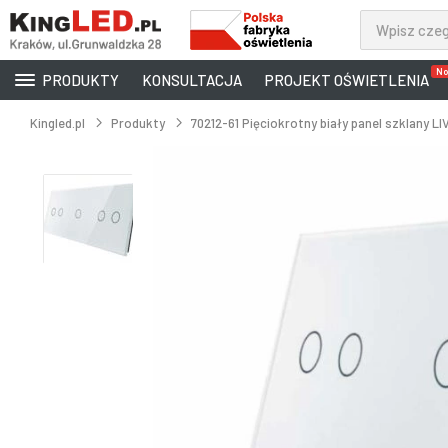
No
PRODUKTY
KONSULTACJA
PROJEKT OŚWIETLENIA
Kingled.pl
Produkty
70212-61 Pięciokrotny biały panel szklany L