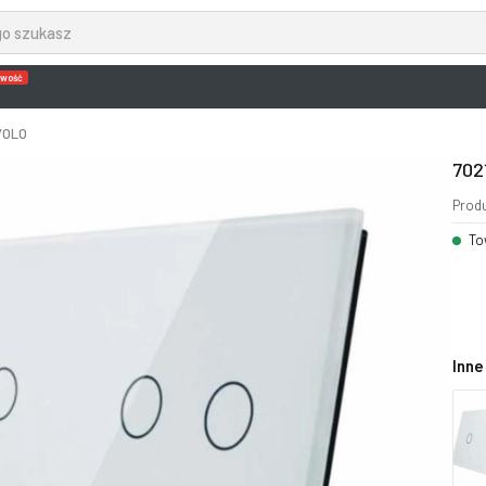
wość
IVOLO
702
Prod
To
Inne