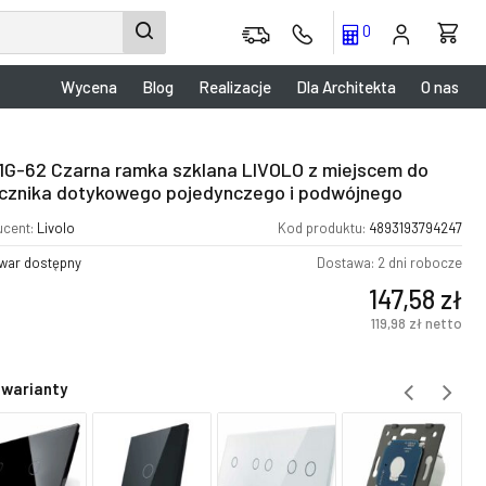
0
Wycena
Blog
Realizacje
Dla Architekta
O nas
1G-62 Czarna ramka szklana LIVOLO z miejscem do
cznika dotykowego pojedynczego i podwójnego
ucent:
Livolo
Kod produktu:
4893193794247
war dostępny
Dostawa: 2 dni robocze
147,58
zł
119,98
zł
netto
 warianty