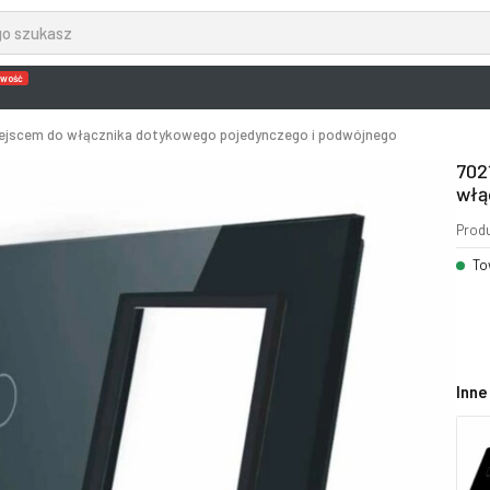
wość
iejscem do włącznika dotykowego pojedynczego i podwójnego
702
włą
Prod
To
Inne