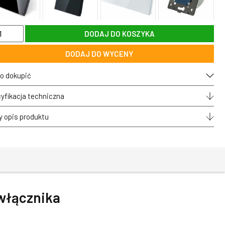
DODAJ DO KOSZYKA
G-
DODAJ DO WYCENY
na
ka
ana
o dokupić
OLO
yfikacja techniczna
jscem
y opis produktu
znika
kowego
dynczego
ójnego
włącznika