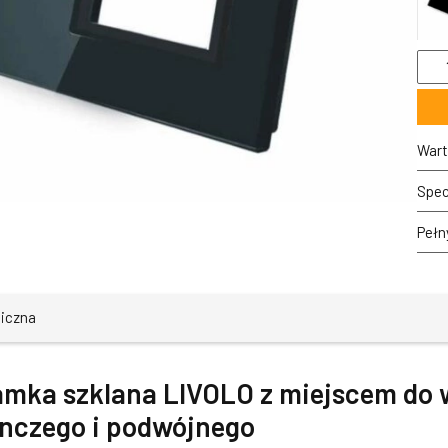
ilość
7021
62
Czar
ram
szkl
Wart
LIV
z
Spec
mie
do
Pełn
włąc
doty
poje
i
podw
niczna
amka szklana LIVOLO z miejscem do 
nczego i podwójnego