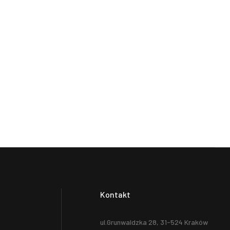
Kontakt
ul.Grunwaldzka 28, 31-524 Kraków