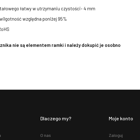
ształowego łatwy w utrzymaniu czystości- 4 mm
 wilgotność względna poniżej 95%
 RoHS
nika nie są elementem ramki i należy dokupić je osobno
Dlaczego my?
Moje konto
a
O nas
Zaloguj