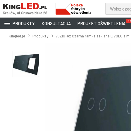
No
PRODUKTY
KONSULTACJA
PROJEKT OŚWIETLENIA
Kingled.pl
Produkty
7021G-62 Czarna ramka szklana LIVOLO z m