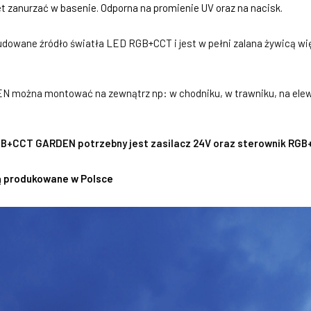
zanurzać w basenie. Odporna na promienie UV oraz na nacisk.
ane źródło światła LED RGB+CCT i jest w pełni zalana żywicą wię
można montować na zewnątrz np: w chodniku, w trawniku, na elew
GB+CCT GARDEN potrzebny jest zasilacz 24V oraz sterownik RG
 produkowane w Polsce