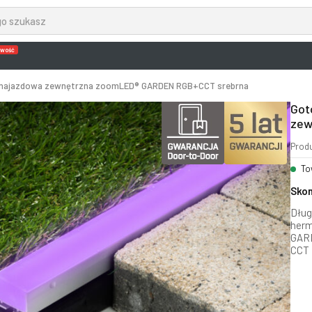
wość
0 najazdowa zewnętrzna zoomLED® GARDEN RGB+CCT srebrna
Got
zew
Prod
To
Skon
Dług
herm
GAR
CCT