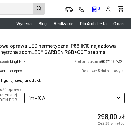
0
Wycena
Blog
Realizacje
Dla Architekta
O nas
owa oprawa LED hermetyczna IP68 IK10 najazdowa
nętrzna zoomLED® GARDEN RGB+CCT srebrna
ucent:
kingLED®
Kod produktu:
5903714987320
war dostępny
Dostawa: 5 dni roboczych
figuruj swój produkt
ość oprawy
etycznej
DEN RGB +
298,00 zł
242,28 zł
netto