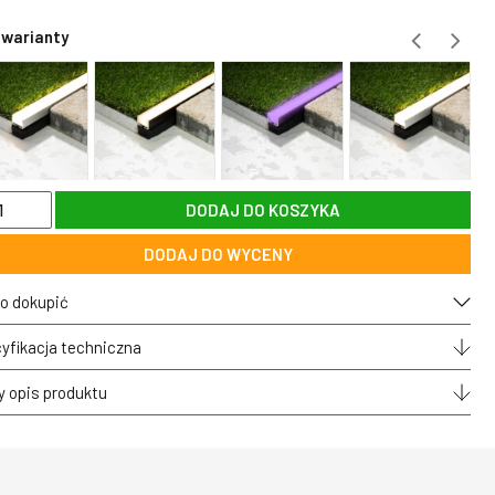
 warianty
DODAJ DO KOSZYKA
owa
wa
DODAJ DO WYCENY
etyczna
o dokupić
zdowa
yfikacja techniczna
ętrzna
mLED®
y opis produktu
DEN
+CCT
rna