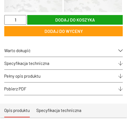
ilość
DODAJ DO KOSZYKA
Gotowa
oprawa
DODAJ DO WYCENY
LED
CRI>90
hermetyczna
IP68
Warto dokupić
IK10
najazdowa
zewnętrzna
Specyfikacja techniczna
zoomLED®
GARDEN
Pełny opis produktu
srebrna
Pobierz PDF
Opis produktu
Specyfikacja techniczna