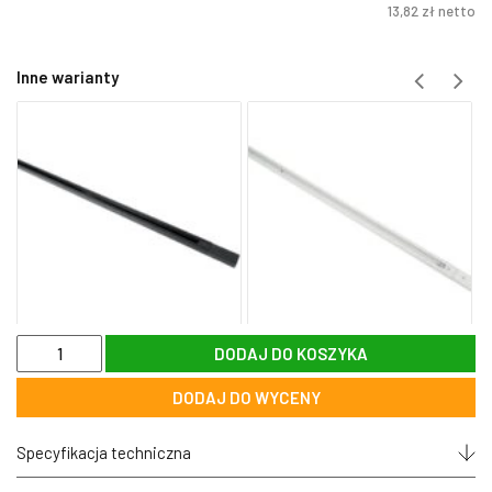
13,82
zł
netto
Inne warianty
ilość
DODAJ DO KOSZYKA
Konektor
90
DODAJ DO WYCENY
stopni
biały
łącznik
Specyfikacja techniczna
do
szyny