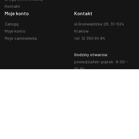
Kontakt
Moje konto
Kontakt
Zaloguj
ul.Grunwaldzka 28, 31-524
Moje konto
Kraków
Moje zamówienia
tel. 12 350 64 84
Godziny otwarcia:
poniedziałek-piątek: 8:00 -
17:30
sobota: 10:00 - 14:00
Facebook
You
Tube
Instagram
© 2020 Kingled.pl. Wszelkie prawa zastrzeżone.