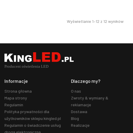
Wyświetlanie 1–12 z 12 wyników
Informacje
Dlaczego my?
Strona główna
O nas
Mapa strony
Zwroty & wymiany &
Regulamin
reklamacje
Polityka prywatności dla
Dostawa
użytkowników sklepu kingled.pl
Blog
Regulamin o świadczenie usług
Realizacje
drogą elektroniczną