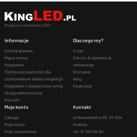
Informacje
Dlaczego my?
Strona główna
O nas
Mapa strony
Zwroty & wymiany &
Regulamin
reklamacje
Polityka prywatności dla
Dostawa
użytkowników sklepu kingled.pl
Blog
Regulamin o świadczenie usług
Realizacje
drogą elektroniczną
Kontakt
Moje konto
Kontakt
Zaloguj
ul.Grunwaldzka 28, 31-524
Moje konto
Kraków
Moje zamówienia
tel. 12 350 64 84