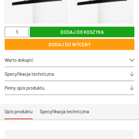
ilość
DODAJ DO KOSZYKA
Lampa
LED
DODAJ DO WYCENY
ściemnialna
liniowa
wisząca
Warto dokupić
zoomLED®
L5
CRI>90
Specyfikacja techniczna
biała
Pełny opis produktu
Opis produktu
Specyfikacja techniczna