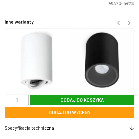
40,57
zł
netto
Inne warianty
ilość
DODAJ DO KOSZYKA
Lampa
TUBA
DODAJ DO WYCENY
natynkowa
BILBAO
kwadrat
Specyfikacja techniczna
biała