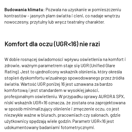
Budowania klimatu
:
Pozwala na uzyskanie w pomieszczeniu
kontrastów – jasnych plam światła i cieni, co nadaje wnętrzu
nowoczesny, przytulny lub wręcz teatralny charakter.
Komfort dla oczu (UGR<16) nie razi
W dobie rosnącej świadomości wpływu oświetlenia na komfort i
zdrowie, ważnym parametrem staje się UGR (Unified Glare
Rating). Jest to ujednolicony wskaźnik olśnienia, który określa
stopień dyskomfortu wizualnego spowodowanego przez źródła
światła. Wartość UGR poniżej 16 jest uznawana za bardzo
komfortową i jest standardem w wysokiej jakości,
profesjonalnym oświetleniu. W przypadku oprawy AURORA SPX,
niski wskaźnik UGR<16 oznacza, że została ona zaprojektowana
w sposób minimalizujący olśnienie i zmęczenie oczu, co jest
niezwykle ważne w biurach, pracowniach czy salonach, gdzie
użytkownicy spędzają wiele godzin. Parametr UGR<16 jest
udokumentowany badaniami fotometrycznymi.