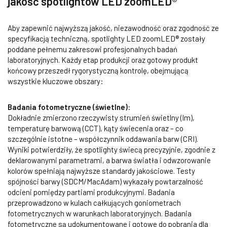
jakość spotlightów LED zoomLED®
Aby zapewnić najwyższą jakość, niezawodność oraz zgodność ze
specyfikacją techniczną, spotlighty LED zoomLED® zostały
poddane pełnemu zakresowi profesjonalnych badań
laboratoryjnych. Każdy etap produkcji oraz gotowy produkt
końcowy przeszedł rygorystyczną kontrolę, obejmującą
wszystkie kluczowe obszary:
Badania fotometryczne (świetlne):
Dokładnie zmierzono rzeczywisty strumień świetlny (lm),
temperaturę barwową (CCT), kąty świecenia oraz – co
szczególnie istotne – współczynnik oddawania barw (CRI).
Wyniki potwierdziły, że spotlighty świecą precyzyjnie, zgodnie z
deklarowanymi parametrami, a barwa światła i odwzorowanie
kolorów spełniają najwyższe standardy jakościowe. Testy
spójności barwy (SDCM/MacAdam) wykazały powtarzalność
odcieni pomiędzy partiami produkcyjnymi. Badania
przeprowadzono w kulach całkujących goniometrach
fotometrycznych w warunkach laboratoryjnych. Badania
fotometryczne są udokumentowane i gotowe do pobrania dla