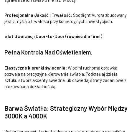
sprawia że ich światło nie razi w oczy.
Profesjonalna Jakość i Trwałość:
Spotlight Aurora zbudowany
jest z myślą o trwałości przy komercyjnych inwestycjach.
5 lat Gwarancji Door-to-Door (również dla firm!)
Pełna Kontrola Nad Oświetleniem
.
Elastyczne kierunki świecenia:
W pełni ruchoma oprawka
pozwala na precyzyjne kierowanie światła. Podkreślaj dzieła
sztuki, stwórz akcenty świetlne lub oświetlaj strefy zadaniowe z
niezrównaną dokładnością.
Barwa Światła: Strategiczny Wybór Między
3000K a 4000K
Wybór barwy światła jest jednym z najistotniejszych czynników