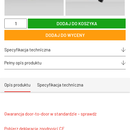
ilość
DODAJ DO KOSZYKA
Spotlight
sufitowy
DODAJ DO WYCENY
21W
(3x7W)
LED
Specyfikacja techniczna
CRI>90
36°
AURORA
Pełny opis produktu
SX21
zoomLED®
ruchomy
biały
Opis produktu
Specyfikacja techniczna
Gwarancja door-to-door w standardzie – sprawdź
Pobierz deklarację zgodności CE