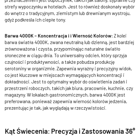
przeznaczeniem jest odpoczynek, takich jak salony, sypialnie czy
strefy wypoczynku w hotelach. Jest to również doskonały wybór
do wnętrz o tradycyjnym, ziemistym lub drewnianym wystroju,
gdyż podkreśla ich ciepłe tony.
Barwa 4000K – Koncentracja i i Wierność Kolorów:
Z kolei
barwa światła 4000K, zwana neutralną lub dzienną, jest bardziej
zrównoważona i czysta, przypominając naturalne światło
słoneczne w ciągu dnia. To uniwersalny odcień, który sprzyja
czujności i produktywności, a także pobudza produkcję
serotoniny w organizmie. Zapewnia wyraźny i precyzyjny widok,
co jest kluczowe w miejscach wymagających koncentracji i
dokładności. Jest to optymalny wybór do oświetlenia zadań i
przestrzeni roboczych, takich jak biura, pracownie, kuchnie, czy
magazyny. W lokalach gastronomicznych, barwa 4000K jest
preferowana, ponieważ zapewnia wierność kolorów jedzenia,
prezentując je tak, jak wyglądają w rzeczywistości.
Kąt Świecenia: Precyzja i Zastosowania 36°