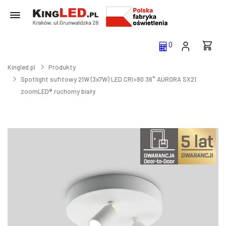
0
Kingled.pl
Produkty
Spotlight sufitowy 21W (3x7W) LED CRI>90 36° AURORA SX21
zoomLED® ruchomy biały