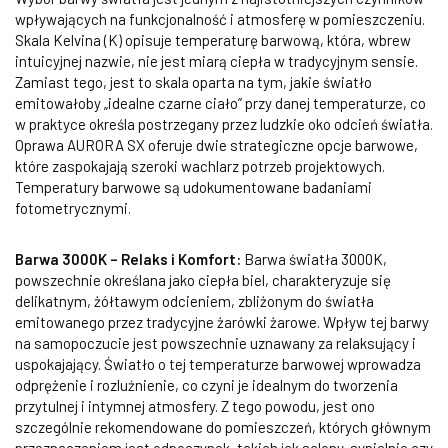
wpływających na funkcjonalność i atmosferę w pomieszczeniu.
Skala Kelvina (K) opisuje temperaturę barwową, która, wbrew
intuicyjnej nazwie, nie jest miarą ciepła w tradycyjnym sensie.
Zamiast tego, jest to skala oparta na tym, jakie światło
emitowałoby „idealne czarne ciało” przy danej temperaturze, co
w praktyce określa postrzegany przez ludzkie oko odcień światła.
Oprawa AURORA SX oferuje dwie strategiczne opcje barwowe,
które zaspokajają szeroki wachlarz potrzeb projektowych.
Temperatury barwowe są udokumentowane badaniami
fotometrycznymi.
Barwa 3000K – Relaks i Komfort:
Barwa światła 3000K,
powszechnie określana jako ciepła biel, charakteryzuje się
delikatnym, żółtawym odcieniem, zbliżonym do światła
emitowanego przez tradycyjne żarówki żarowe. Wpływ tej barwy
na samopoczucie jest powszechnie uznawany za relaksujący i
uspokajający. Światło o tej temperaturze barwowej wprowadza
odprężenie i rozluźnienie, co czyni je idealnym do tworzenia
przytulnej i intymnej atmosfery. Z tego powodu, jest ono
szczególnie rekomendowane do pomieszczeń, których głównym