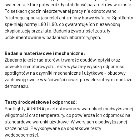
świecenia, które potwierdziły stabilność parametrów w czasie.
Po setkach godzin nieprzerwanej pracy nie odnotowano
istotnego spadku jasności ani zmiany barwy światła. Spotlighty
spełniają normy L80 i L90, co gwarantuje ich niezawodną
eksploatację przez lata. Badania żywotności zostały
udokumentowane w badaniach laboratoryjnych.
Badania materiałowe i mechaniczne:
Zbadano jakość radiatorów, trwałość obudów, optyki oraz
powłok luminoforowych. Testy wykazały wysoką odporność
spotlightów na czynniki mechaniczne i użytkowe – obudowy
zachowują swoje właściwości nawet po wielokrotnym montażu i
demontażu.
Testy środowiskowe i odporność:
Spotlighty AURORA przetestowano w warunkach podwyższonej
wilgotności oraz temperatury, co potwierdza ich odporność na
standardowe warunki użytkowe. W wersjach o podwyższonej
szczelności IP wykonywane są dodatkowe testy
wodoodporności.