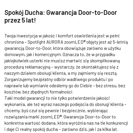
Spokój Ducha: Gwarancja Door-to-Door
przez 5 lat!
Twoja inwestycja w jakość i komfort oświetlenia jest w pełni
chroniona – Spotlight AURORA zoomLED® objęty jest aż 5-letnią
gwarancją Door-to-Door, która obowiązuje zarówno w użytku
domowym, jak i komercyjnym. Oznacza to, że w przypadku
jakiejkolwiek usterki nie musisz martwić się skomplikowaną
procedurą reklamacyjną – wystarczy, że skontaktujesz się z
naszym działem obsługi klienta, a my zajmiemy się resztą.
Zorganizujemy bezpłatny odbiór wadliwego produktu i po
naprawie lub wymianie odeślemy go do Ciebie – bez stresu, bez
kosztów, bez zbędnych formalności.
Taki model gwarancji to nie tylko potwierdzenie jakości
wykonania, ale też wyraz naszego podejścia do obsługi klienta –
chcemy, byś czuł się pewnie i bezpiecznie, wybierając
rozwiązania marki zoomLED®. Gwarancja Door-to-Door to
konkretna wartość dodana, która wyróżnia nas na tle konkurencji
i daje Ci realny spokój ducha – zarówno dziś, jak i za kilka lat.