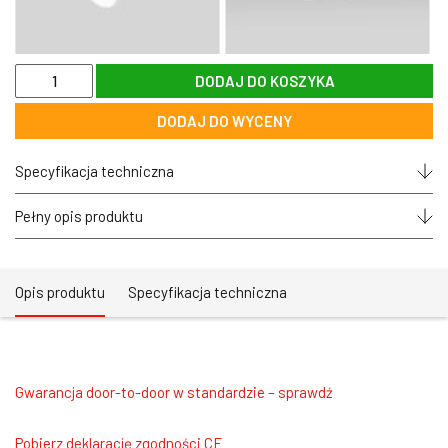
ilość
DODAJ DO KOSZYKA
Spotlight
sufitowy
DODAJ DO WYCENY
21W
(3x7W)
LED
Specyfikacja techniczna
CRI>90
36°
AURORA
Pełny opis produktu
SX21
zoomLED®
ruchomy
czarny
Opis produktu
Specyfikacja techniczna
Gwarancja door-to-door w standardzie – sprawdź
Pobierz deklarację zgodności CE