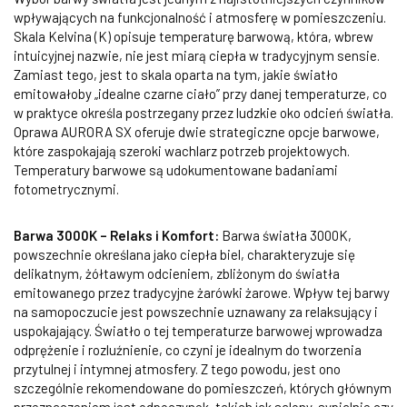
wpływających na funkcjonalność i atmosferę w pomieszczeniu.
Skala Kelvina (K) opisuje temperaturę barwową, która, wbrew
intuicyjnej nazwie, nie jest miarą ciepła w tradycyjnym sensie.
Zamiast tego, jest to skala oparta na tym, jakie światło
emitowałoby „idealne czarne ciało” przy danej temperaturze, co
w praktyce określa postrzegany przez ludzkie oko odcień światła.
Oprawa AURORA SX oferuje dwie strategiczne opcje barwowe,
które zaspokajają szeroki wachlarz potrzeb projektowych.
Temperatury barwowe są udokumentowane badaniami
fotometrycznymi.
Barwa 3000K – Relaks i Komfort:
Barwa światła 3000K,
powszechnie określana jako ciepła biel, charakteryzuje się
delikatnym, żółtawym odcieniem, zbliżonym do światła
emitowanego przez tradycyjne żarówki żarowe. Wpływ tej barwy
na samopoczucie jest powszechnie uznawany za relaksujący i
uspokajający. Światło o tej temperaturze barwowej wprowadza
odprężenie i rozluźnienie, co czyni je idealnym do tworzenia
przytulnej i intymnej atmosfery. Z tego powodu, jest ono
szczególnie rekomendowane do pomieszczeń, których głównym