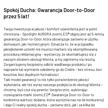
Spokój Ducha: Gwarancja Door-to-Door
przez 5 lat!
Twoja inwestycja w jakość i komfort oświetlenia jest w pełni
chroniona – Spotlight AURORA zoomLED® objęty jest aż 5-letnią
gwarancją Door-to-Door, która obowiązuje zarówno w użytku
domowym, jak i komercyjnym. Oznacza to, że w przypadku
jakiejkolwiek usterki nie musisz martwić się skomplikowaną
procedurą reklamacyjną – wystarczy, że skontaktujesz się z
naszym działem obsługi klienta, a my zajmiemy się resztą.
Zorganizujemy bezpłatny odbiór wadliwego produktu i po
naprawie lub wymianie odeślemy go do Ciebie – bez stresu, bez
kosztów, bez zbędnych formalności.
Taki model gwarancji to nie tylko potwierdzenie jakości
wykonania, ale też wyraz naszego podejścia do obsługi klienta –
chcemy, byś czuł się pewnie i bezpiecznie, wybierając
rozwiązania marki zoomLED®. Gwarancja Door-to-Door to
konkretna wartość dodana, która wyróżnia nas na tle konkurencji
i daje Ci realny spokój ducha – zarówno dziś, jak i za kilka lat.