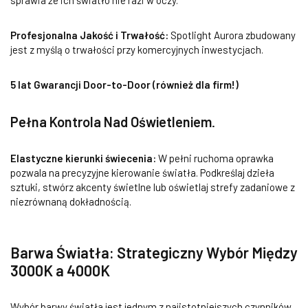
sprawia że ich światło nie razi w oczy.
Profesjonalna Jakość i Trwałość:
Spotlight Aurora zbudowany
jest z myślą o trwałości przy komercyjnych inwestycjach.
5 lat Gwarancji Door-to-Door (również dla firm!)
Pełna Kontrola Nad Oświetleniem
.
Elastyczne kierunki świecenia:
W pełni ruchoma oprawka
pozwala na precyzyjne kierowanie światła. Podkreślaj dzieła
sztuki, stwórz akcenty świetlne lub oświetlaj strefy zadaniowe z
niezrównaną dokładnością.
Barwa Światła: Strategiczny Wybór Między
3000K a 4000K
Wybór barwy światła jest jednym z najistotniejszych czynników