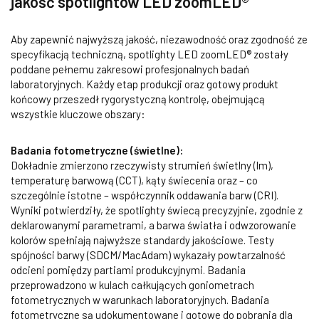
jakość spotlightów LED zoomLED®
Aby zapewnić najwyższą jakość, niezawodność oraz zgodność ze
specyfikacją techniczną, spotlighty LED zoomLED® zostały
poddane pełnemu zakresowi profesjonalnych badań
laboratoryjnych. Każdy etap produkcji oraz gotowy produkt
końcowy przeszedł rygorystyczną kontrolę, obejmującą
wszystkie kluczowe obszary:
Badania fotometryczne (świetlne):
Dokładnie zmierzono rzeczywisty strumień świetlny (lm),
temperaturę barwową (CCT), kąty świecenia oraz – co
szczególnie istotne – współczynnik oddawania barw (CRI).
Wyniki potwierdziły, że spotlighty świecą precyzyjnie, zgodnie z
deklarowanymi parametrami, a barwa światła i odwzorowanie
kolorów spełniają najwyższe standardy jakościowe. Testy
spójności barwy (SDCM/MacAdam) wykazały powtarzalność
odcieni pomiędzy partiami produkcyjnymi. Badania
przeprowadzono w kulach całkujących goniometrach
fotometrycznych w warunkach laboratoryjnych. Badania
fotometryczne są udokumentowane i gotowe do pobrania dla