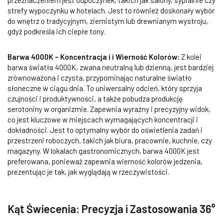
przeznaczeniem jest odpoczynek, takich jak salony, sypialnie czy
strefy wypoczynku w hotelach. Jest to również doskonały wybór
do wnętrz o tradycyjnym, ziemistym lub drewnianym wystroju,
gdyż podkreśla ich ciepłe tony.
Barwa 4000K – Koncentracja i i Wierność Kolorów:
Z kolei
barwa światła 4000K, zwana neutralną lub dzienną, jest bardziej
zrównoważona i czysta, przypominając naturalne światło
słoneczne w ciągu dnia. To uniwersalny odcień, który sprzyja
czujności i produktywności, a także pobudza produkcję
serotoniny w organizmie. Zapewnia wyraźny i precyzyjny widok,
co jest kluczowe w miejscach wymagających koncentracji i
dokładności. Jest to optymalny wybór do oświetlenia zadań i
przestrzeni roboczych, takich jak biura, pracownie, kuchnie, czy
magazyny. W lokalach gastronomicznych, barwa 4000K jest
preferowana, ponieważ zapewnia wierność kolorów jedzenia,
prezentując je tak, jak wyglądają w rzeczywistości.
Kąt Świecenia: Precyzja i Zastosowania 36°