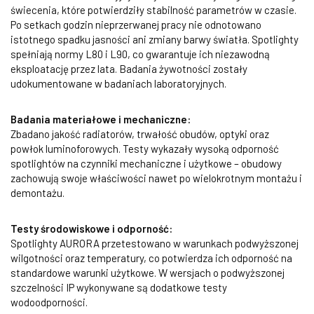
świecenia, które potwierdziły stabilność parametrów w czasie.
Po setkach godzin nieprzerwanej pracy nie odnotowano
istotnego spadku jasności ani zmiany barwy światła. Spotlighty
spełniają normy L80 i L90, co gwarantuje ich niezawodną
eksploatację przez lata. Badania żywotności zostały
udokumentowane w badaniach laboratoryjnych.
Badania materiałowe i mechaniczne:
Zbadano jakość radiatorów, trwałość obudów, optyki oraz
powłok luminoforowych. Testy wykazały wysoką odporność
spotlightów na czynniki mechaniczne i użytkowe – obudowy
zachowują swoje właściwości nawet po wielokrotnym montażu i
demontażu.
Testy środowiskowe i odporność:
Spotlighty AURORA przetestowano w warunkach podwyższonej
wilgotności oraz temperatury, co potwierdza ich odporność na
standardowe warunki użytkowe. W wersjach o podwyższonej
szczelności IP wykonywane są dodatkowe testy
wodoodporności.