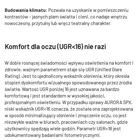
Budowania klimatu
:
Pozwala na uzyskanie w pomieszczeniu
kontrastów – jasnych plam światła i cieni, co nadaje wnętrzu
nowoczesny, przytulny lub wręcz teatralny charakter.
Komfort dla oczu (UGR<16) nie razi
W dobie rosnącej świadomości wpływu oświetlenia na komfort i
zdrowie, ważnym parametrem staje się UGR (Unified Glare
Rating). Jest to ujednolicony wskaźnik olśnienia, który określa
stopień dyskomfortu wizualnego spowodowanego przez źródła
światła. Wartość UGR poniżej 16 jest uznawana za bardzo
komfortową i jest standardem w wysokiej jakości,
profesjonalnym oświetleniu. W przypadku oprawy AURORA SPX,
niski wskaźnik UGR<16 oznacza, że została ona zaprojektowana
w sposób minimalizujący olśnienie i zmęczenie oczu, co jest
niezwykle ważne w biurach, pracowniach czy salonach, gdzie
użytkownicy spędzają wiele godzin. Parametr UGR<16 jest
udokumentowany badaniami fotometrycznymi.