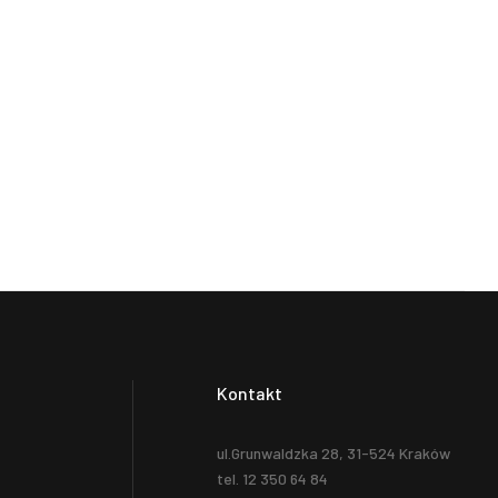
Kontakt
ul.Grunwaldzka 28, 31-524 Kraków
tel. 12 350 64 84