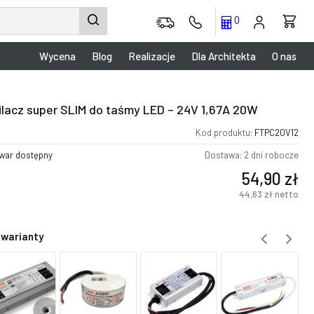
0
Wycena
Blog
Realizacje
Dla Architekta
O nas
ilacz super SLIM do taśmy LED – 24V 1,67A 20W
Kod produktu:
FTPC20V12
war dostępny
Dostawa: 2 dni robocze
54,90
zł
44,63
zł
netto
 warianty