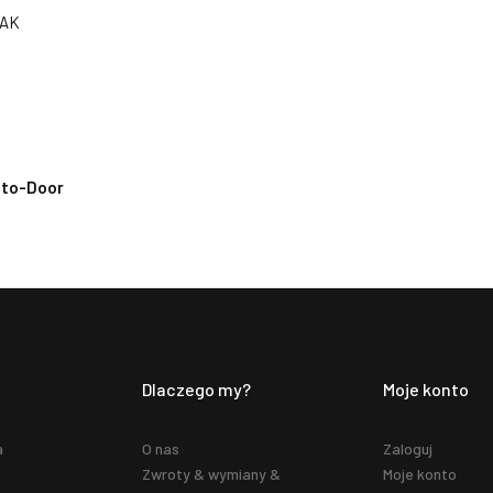
TAK
-to-Door
Dlaczego my?
Moje konto
a
O nas
Zaloguj
Zwroty & wymiany &
Moje konto