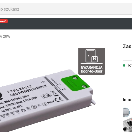
wość
7A 20W
Zas
To
Inne