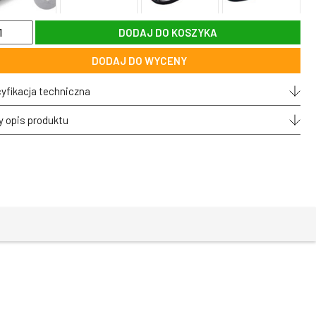
DODAJ DO KOSZYKA
lacz
r
DODAJ DO WYCENY
M
my
yfikacja techniczna
y opis produktu
A