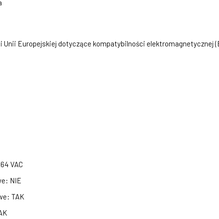
a
 Unii Europejskiej dotyczące kompatybilności elektromagnetycznej (E
264 VAC
we: NIE
we: TAK
TAK