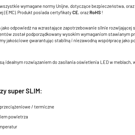
a wszystkie wymagane normy Unijne, dotyczące bezpieczeństwa, oraz
j (EMC). Produkt posiada certyfikaty
CE
, oraz
RoHS
!
 jako odpowiedź na wzrastające zapotrzebowanie silnie rozwijającej 
entów został podporządkowany wysokim wymaganiom stawianym prz
rmy jakościowe gwarantując stabilną i niezawodną współpracę jako p
ą idealnym rozwiązaniem do zasilania oświetlenia LED w meblach, w
czy super SLIM:
 przeciążeniowe / termiczne
iem powietrza
emperatur