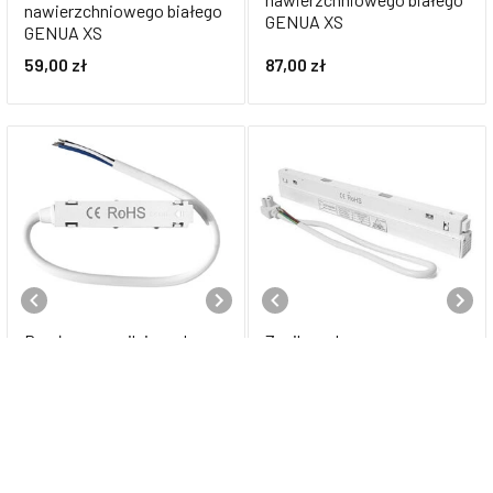
nawierzchniowego białego
GENUA XS
GENUA XS
59,00
zł
87,00
zł
Przyłącze zasilające do
Zasilacz do szyny
szyny szynoprzewodu
szynoprzewodu
magnetycznego
magnetycznego
nawierzchniowego białego
nawierzchniowego białego
GENUA XS
GENUA XS 100W
59,00
zł
230,00
zł