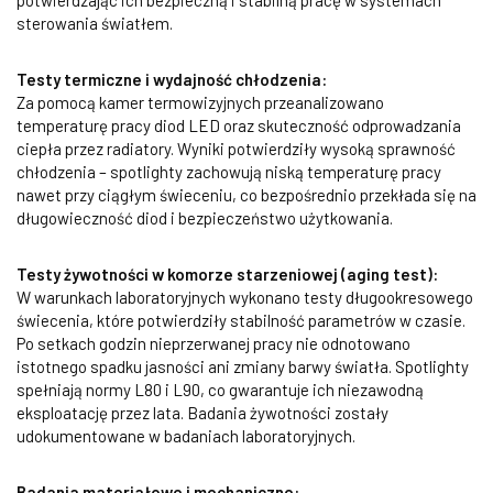
potwierdzając ich bezpieczną i stabilną pracę w systemach
sterowania światłem.
Testy termiczne i wydajność chłodzenia:
Za pomocą kamer termowizyjnych przeanalizowano
temperaturę pracy diod LED oraz skuteczność odprowadzania
ciepła przez radiatory. Wyniki potwierdziły wysoką sprawność
chłodzenia – spotlighty zachowują niską temperaturę pracy
nawet przy ciągłym świeceniu, co bezpośrednio przekłada się na
długowieczność diod i bezpieczeństwo użytkowania.
Testy żywotności w komorze starzeniowej (aging test):
W warunkach laboratoryjnych wykonano testy długookresowego
świecenia, które potwierdziły stabilność parametrów w czasie.
Po setkach godzin nieprzerwanej pracy nie odnotowano
istotnego spadku jasności ani zmiany barwy światła. Spotlighty
spełniają normy L80 i L90, co gwarantuje ich niezawodną
eksploatację przez lata. Badania żywotności zostały
udokumentowane w badaniach laboratoryjnych.
Badania materiałowe i mechaniczne: