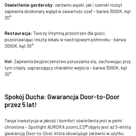
Oświetlenie garderoby
: zarówno wąski, jak i szeroki rozsył
zapewnia doskonały wgląd w zawartość szaf – barwa 3000K, kąt
30°
Restauracja:
Tworzy intymną przestrzeń dla gości,
pozostawiając resztę lokalu w nastrojowym półmroku – barwa
3000K, kąt 30°
Hol:
Zapewnia bezpieczeństwo poruszania się, zachowując przy
tym ciepły, zapraszający charakter wejścia – barwa 3000K, kąt
30°
Spokój Ducha: Gwarancja Door-to-Door
przez 5 lat!
Twoja inwestycja w jakość i komfort oświetlenia jest w pełni
chroniona – Spotlight AURORA zoomLED® objęty jest aż 5-letnią
gwarancją Door-to-Door, która obowiązuje zarówno w użytku