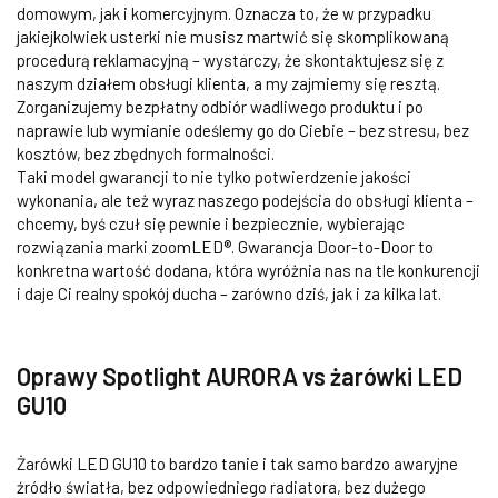
domowym, jak i komercyjnym. Oznacza to, że w przypadku
jakiejkolwiek usterki nie musisz martwić się skomplikowaną
procedurą reklamacyjną – wystarczy, że skontaktujesz się z
naszym działem obsługi klienta, a my zajmiemy się resztą.
Zorganizujemy bezpłatny odbiór wadliwego produktu i po
naprawie lub wymianie odeślemy go do Ciebie – bez stresu, bez
kosztów, bez zbędnych formalności.
Taki model gwarancji to nie tylko potwierdzenie jakości
wykonania, ale też wyraz naszego podejścia do obsługi klienta –
chcemy, byś czuł się pewnie i bezpiecznie, wybierając
rozwiązania marki zoomLED®. Gwarancja Door-to-Door to
konkretna wartość dodana, która wyróżnia nas na tle konkurencji
i daje Ci realny spokój ducha – zarówno dziś, jak i za kilka lat.
Oprawy Spotlight AURORA vs żarówki LED
GU10
Żarówki LED GU10 to bardzo tanie i tak samo bardzo awaryjne
źródło światła, bez odpowiedniego radiatora, bez dużego