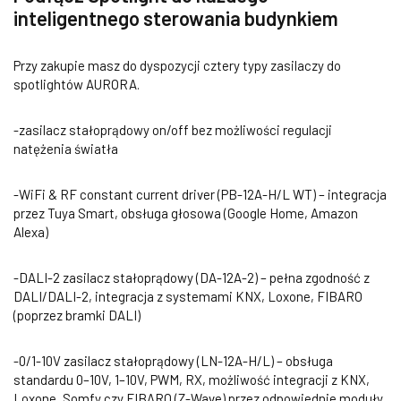
inteligentnego sterowania budynkiem
Przy zakupie masz do dyspozycji cztery typy zasilaczy do
spotlightów AURORA.
-zasilacz stałoprądowy on/off bez możliwości regulacji
natężenia światła
-WiFi & RF constant current driver (PB-12A-H/L WT) – integracja
przez Tuya Smart, obsługa głosowa (Google Home, Amazon
Alexa)
-DALI-2 zasilacz stałoprądowy (DA-12A-2) – pełna zgodność z
DALI/DALI-2, integracja z systemami KNX, Loxone, FIBARO
(poprzez bramki DALI)
-0/1-10V zasilacz stałoprądowy (LN-12A-H/L) – obsługa
standardu 0–10V, 1–10V, PWM, RX, możliwość integracji z KNX,
Loxone, Somfy czy FIBARO (Z-Wave) przez odpowiednie moduły