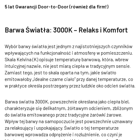
5 lat Gwarancji Door-to-Door (również dla firm!)
Barwa Światła: 3000K – Relaks i Komfort
Wybór barwy światła jest jednym z najistotniejszych czynników
wpływających na funkcjonalność i atmosferę w pomieszczeniu.
Skala Kelvina (K) opisuje temperaturę barwową, która, wbrew
intuicyjnej nazwie, nie jest miarą ciepła w tradycyjnym sensie.
Zamiast tego, jest to skala oparta na tym, jakie światło
emitowałoby „idealne czarne ciało” przy danej temperaturze, co
w praktyce określa postrzegany przez ludzkie oko odcień światła.
Barwa światła 3000K, powszechnie określana jako ciepła biel,
charakteryzuje się delikatnym, żółtawym odcieniem, zbliżonym
do światła emitowanego przez tradycyjne żarówki żarowe.
Wpływ tej barwy na samopoczucie jest powszechnie uznawany
za relaksujący i uspokajający. Światło o tej temperaturze
barwowej wprowadza odprężenie i rozluźnienie, co czyni je