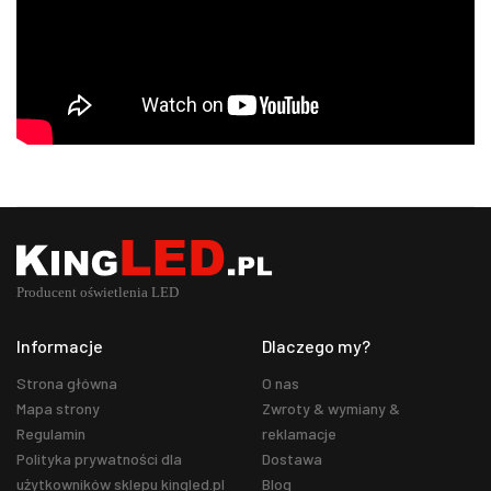
Informacje
Dlaczego my?
Strona główna
O nas
Mapa strony
Zwroty & wymiany &
Regulamin
reklamacje
Polityka prywatności dla
Dostawa
użytkowników sklepu kingled.pl
Blog