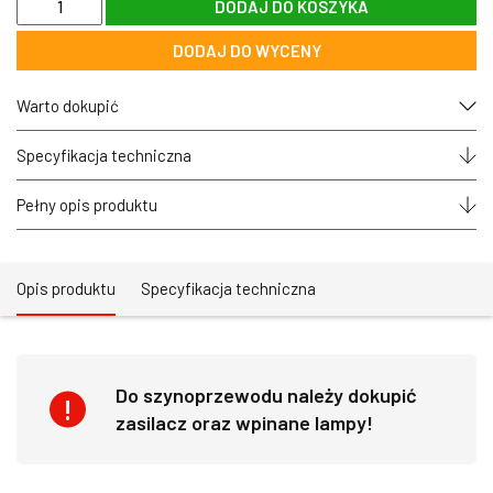
DODAJ DO KOSZYKA
Szyna
szynoprzewód
DODAJ DO WYCENY
magnetyczny
podwieszany
na
Warto dokupić
linkach
OPTONICA®
XL
Specyfikacja techniczna
-
czarny
Pełny opis produktu
Opis produktu
Specyfikacja techniczna
Do szynoprzewodu należy dokupić
zasilacz oraz wpinane lampy!