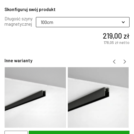
Skonfiguruj swój produkt
Długość szyny
magnetycznej
219,00 zł
178,05 zł
netto
Inne warianty
ilość