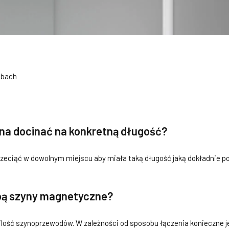
ubach
a docinać na konkretną długość?
eciąć w dowolnym miejscu aby miała taką długość jaką dokładnie p
bą szyny magnetyczne?
ilość szynoprzewodów. W zależności od sposobu łączenia konieczne 