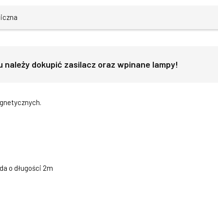
niczna
należy dokupić zasilacz oraz wpinane lampy!
agnetycznych.
żda o długości 2m