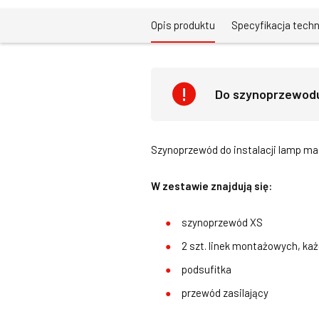
Opis produktu
Specyfikacja tech
Do szynoprzewodu 
Szynoprzewód do instalacji lamp m
W zestawie znajdują się:
szynoprzewód XS
2 szt. linek montażowych, ka
podsufitka
przewód zasilający