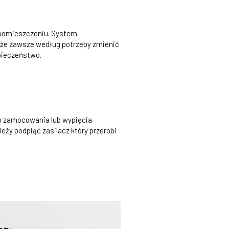
m pomieszczeniu. System
oże zawsze według potrzeby zmienić
pieczeństwo.
do zamocowania lub wypięcia
ży podpiąć zasilacz który przerobi