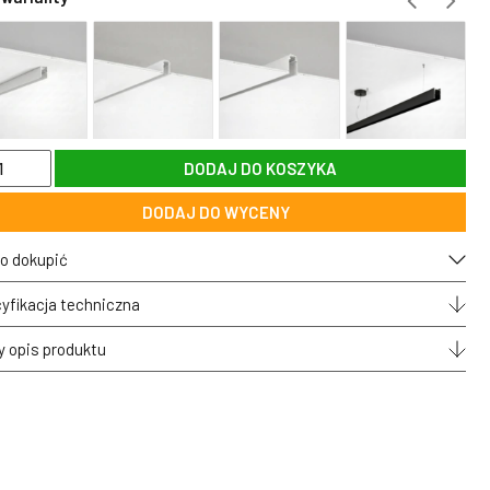
DODAJ DO KOSZYKA
a
oprzewód
DODAJ DO WYCENY
etyczny
ieszany
o dokupić
ach
UA
yfikacja techniczna
y opis produktu