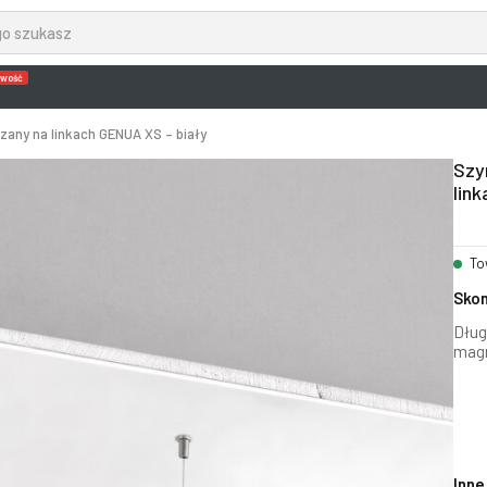
wość
ny na linkach GENUA XS – biały
Szy
lin
To
Skon
Dług
magn
Inne