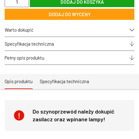
DODAJ DO KOSZYKA
Szyna
szynoprzewód
DODAJ DO WYCENY
magnetyczny
podwieszany
na
Warto dokupić
linkach
OPTONICA®
XS
Specyfikacja techniczna
-
czarny
Pełny opis produktu
Opis produktu
Specyfikacja techniczna
Do szynoprzewód należy dokupić
zasilacz oraz wpinane lampy!