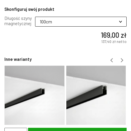
Skonfiguruj swój produkt
Długość szyny
magnetycznej
169,00 zł
137,40 zł
netto
Inne warianty
ilość